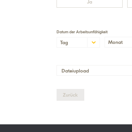
Ja
Datum der Arbeitsunfähigkeit
Monat
Tag
Januar
1
Februar
2
März
3
Dateiupload
April
4
Mai
5
Zurück
Juni
6
Juli
7
August
8
September
9