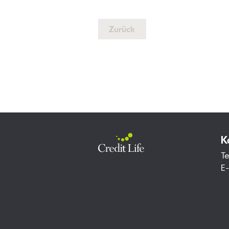
Oktober
10
November
11
Zurück
Dezember
12
13
14
15
16
17
18
K
19
Te
20
E
21
22
23
24