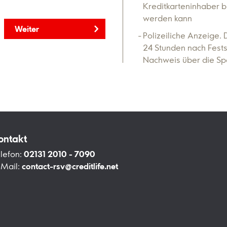
Kreditkarteninhaber b
werden kann
Weiter
Polizeiliche Anzeige.
24 Stunden nach Fests
Nachweis über die Sp
ontakt
lefon:
02131 2010 - 7090
-Mail:
contact-rsv@creditlife.net