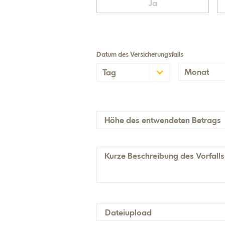
Ja
Datum des Versicherungsfalls
Monat
Tag
Januar
1
Februar
2
März
3
Höhe des entwendeten Betrags
April
4
Mai
5
Kurze Beschreibung des Vorfalls
Juni
6
Juli
7
August
8
September
9
Dateiupload