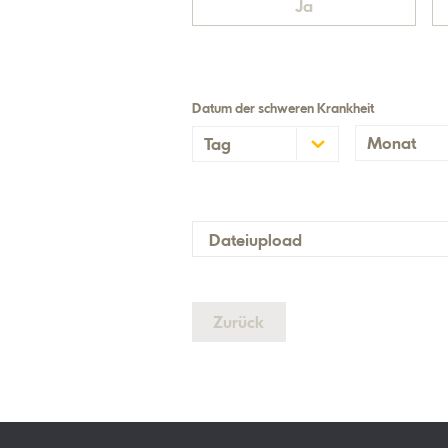
Ja
Datum der schweren Krankheit
Monat
Tag
Januar
1
Februar
2
März
3
Dateiupload
April
4
Mai
5
Zurück
Juni
6
Juli
7
August
8
September
9